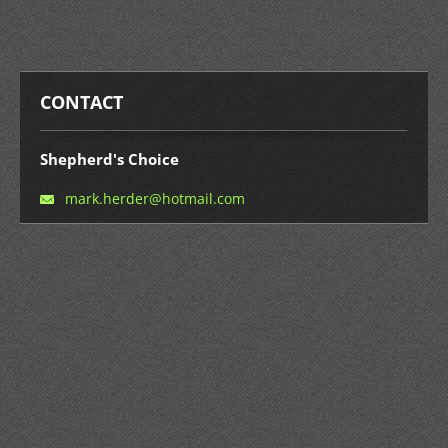
CONTACT
Shepherd's Choice
mark.her
der@hotm
ail.com