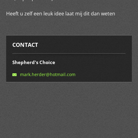
Heeft u zelf een leuk idee laat mij dit dan weten
CONTACT
Shepherd's Choice
mark.her
der@hotm
ail.com